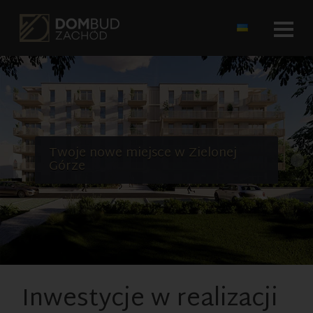
Twoje nowe miejsce w Zielonej
OSIEDLE SREBRNE POLA, etap III
Nowe domy w atrakcyjnej cenie
Górze
Inwestycje w realizacji