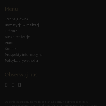
Menu
Strona główna
Inwestycje w realizacji
O firmie
Nasze realizacje
Praca
Kontakt
Prospekty informacyjne
Polityka prywatności
Obserwuj nas
Obecnie budujemy nowe mieszkania i domy na sprzedaż m.in. w
Gorzowie Wielkopolskim, Zielonej Górze, Janczewie oraz Międzyzdrojach.