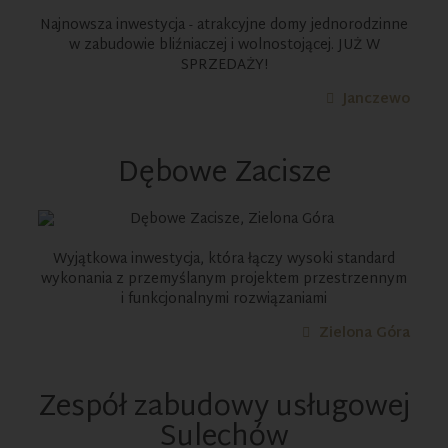
DOSTĘPNE DOMY:
7
Najnowsza inwestycja - atrakcyjne domy jednorodzinne
w zabudowie bliźniaczej i wolnostojącej. JUŻ W
SPRZEDAŻY!
Janczewo
Dębowe Zacisze
DOSTĘPNE MIESZKANIA:
49
Wyjątkowa inwestycja, która łączy wysoki standard
wykonania z przemyślanym projektem przestrzennym
i funkcjonalnymi rozwiązaniami
Zielona Góra
Zespół zabudowy usługowej
Sulechów